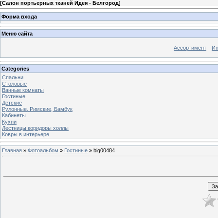
[
Салон портьерных тканей Идея - Белгород
]
Форма входа
Меню сайта
Ассортимент
Ин
Categories
Спальни
Столовые
Ванные комнаты
Гостиные
Детские
Рулонные, Римские, Бамбук
Кабинеты
Кухни
Лестницы коридоры холлы
Ковры в интерьере
Главная
»
Фотоальбом
»
Гостиные
» big00484