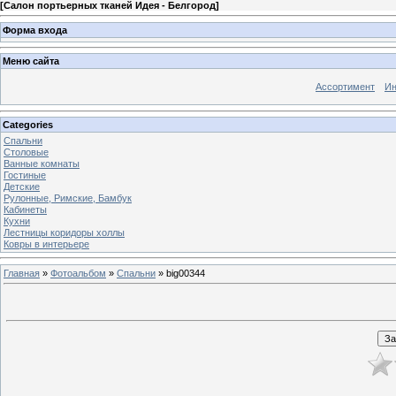
[
Салон портьерных тканей Идея - Белгород
]
Форма входа
Меню сайта
Ассортимент
Ин
Categories
Спальни
Столовые
Ванные комнаты
Гостиные
Детские
Рулонные, Римские, Бамбук
Кабинеты
Кухни
Лестницы коридоры холлы
Ковры в интерьере
Главная
»
Фотоальбом
»
Спальни
» big00344