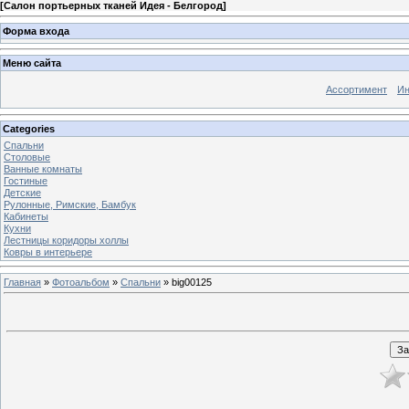
[
Салон портьерных тканей Идея - Белгород
]
Форма входа
Меню сайта
Ассортимент
Ин
Categories
Спальни
Столовые
Ванные комнаты
Гостиные
Детские
Рулонные, Римские, Бамбук
Кабинеты
Кухни
Лестницы коридоры холлы
Ковры в интерьере
Главная
»
Фотоальбом
»
Спальни
» big00125