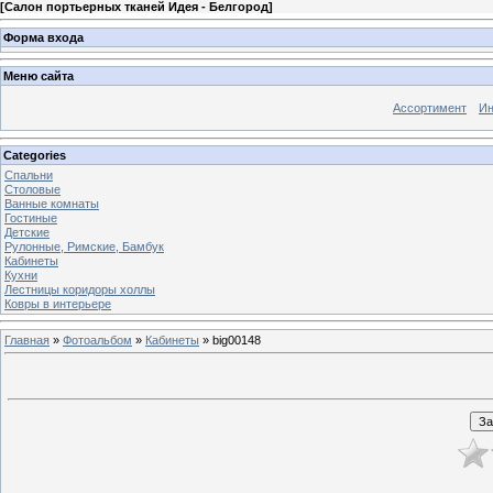
[
Салон портьерных тканей Идея - Белгород
]
Форма входа
Меню сайта
Ассортимент
Ин
Categories
Спальни
Столовые
Ванные комнаты
Гостиные
Детские
Рулонные, Римские, Бамбук
Кабинеты
Кухни
Лестницы коридоры холлы
Ковры в интерьере
Главная
»
Фотоальбом
»
Кабинеты
» big00148