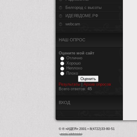
Белгород с высоты
ИДЕЯВДОМЕ.РФ
webcam
НАШ ОПРОС
Оцените мой сайт
Отлично
Хорошо
Неплохо
Плохо
Результаты
|
Архив опросов
Всего ответов:
45
ВХОД
© ® «ИДЕЯ» 2001 • 8(4722)33-80-51