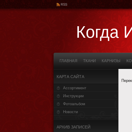
RSS
Когда 
ГЛАВНАЯ
ТКАНИ
КАРНИЗЫ
К
КАРТА САЙТА
Перек
Ассортимент
Инструкции
Фотоальбом
Новости
АРХИВ ЗАПИСЕЙ