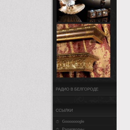
РАДИО В БЕЛГОРОДЕ
CСЫЛКИ
Gooooooogle
Радиоволны