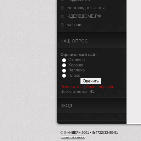
Белгород с высоты
ИДЕЯВДОМЕ.РФ
webcam
НАШ ОПРОС
Оцените мой сайт
Отлично
Хорошо
Неплохо
Плохо
Результаты
|
Архив опросов
Всего ответов:
45
ВХОД
© ® «ИДЕЯ» 2001 • 8(4722)33-80-51