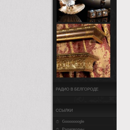
РАДИО В БЕЛГОРОДЕ
CСЫЛКИ
Gooooooogle
Радиоволны