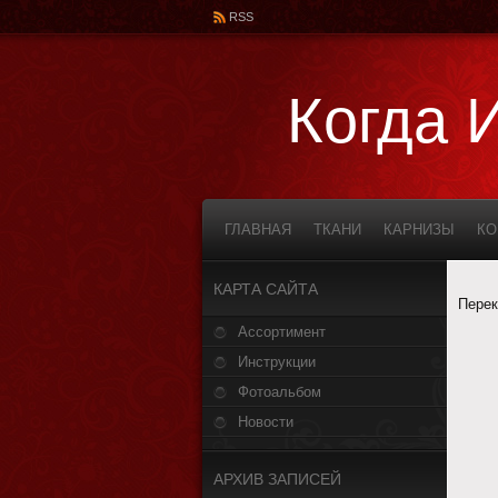
RSS
Когда 
ГЛАВНАЯ
ТКАНИ
КАРНИЗЫ
К
КАРТА САЙТА
Перек
Ассортимент
Инструкции
Фотоальбом
Новости
АРХИВ ЗАПИСЕЙ